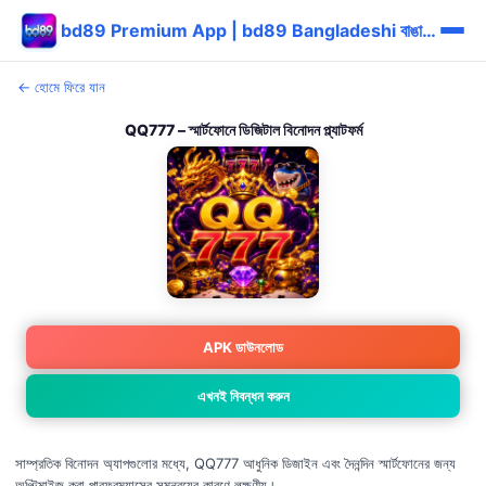
bd89 Premium App | bd89 Bangladeshi বাঙালি Reward Login ⚡
← হোমে ফিরে যান
QQ777 – স্মার্টফোনে ডিজিটাল বিনোদন প্ল্যাটফর্ম
APK ডাউনলোড
এখনই নিবন্ধন করুন
সাম্প্রতিক বিনোদন অ্যাপগুলোর মধ্যে, QQ777 আধুনিক ডিজাইন এবং দৈনন্দিন স্মার্টফোনের জন্য
অপ্টিমাইজ করা পারফরম্যান্সের সমন্বয়ের কারণে লক্ষণীয়।