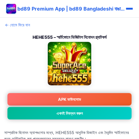
bd89 Premium App | bd89 Bangladeshi বাঙালি Reward Login ⚡
← হোমে ফিরে যান
HEHE555 – স্মার্টফোনে ডিজিটাল বিনোদন প্ল্যাটফর্ম
APK ডাউনলোড
এখনই নিবন্ধন করুন
সাম্প্রতিক বিনোদন অ্যাপগুলোর মধ্যে, HEHE555 আধুনিক ডিজাইন এবং দৈনন্দিন স্মার্টফোনের
জন্য অপ্টিমাইজ করা পারফরম্যান্সের সমন্বয়ের কারণে লক্ষণীয়।