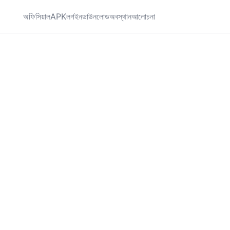
অফিসিয়াল
APK
লগইন
ডাউনলোড
অবস্থান
আলোচনা