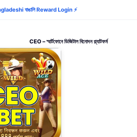
ladeshi বাঙালি Reward Login ⚡
CEO – স্মার্টফোনে ডিজিটাল বিনোদন প্ল্যাটফর্ম